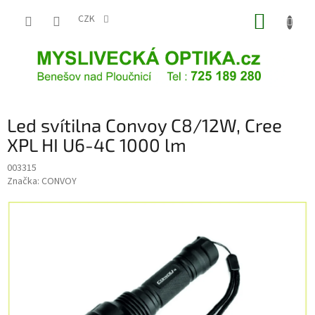
Přejít
NÁKUP
na
CZK
obsah
KOŠÍK
Led svítilna Convoy C8/12W, Cree
XPL HI U6-4C 1000 lm
003315
Značka:
CONVOY