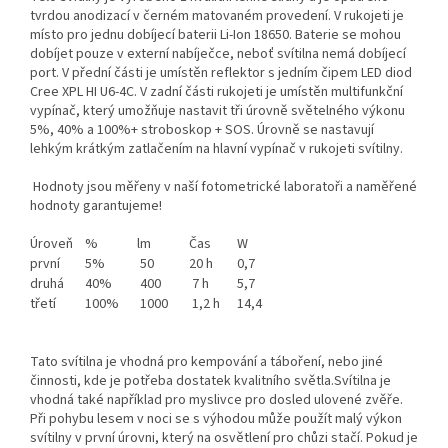
tvrdou anodizací v černém matovaném provedení. V rukojeti je
místo pro jednu dobíjecí baterii Li-Ion 18650. Baterie se mohou
dobíjet pouze v externí nabíječce, neboť svítilna nemá dobíjecí
port. V přední části je umístěn reflektor s jedním čipem LED diod
Cree XPL HI U6-4C. V zadní části rukojeti je umístěn multifunkční
vypínač, který umožňuje nastavit tři úrovně světelného výkonu
5%, 40% a 100%+ stroboskop + SOS. Úrovně se nastavují
lehkým krátkým zatlačením na hlavní vypínač v rukojeti svítilny.
Hodnoty jsou měřeny v naší fotometrické laboratoři a naměřené
hodnoty garantujeme!
Úroveň
%
lm
Čas
W
první
5%
50
20 h
0,7
druhá
40%
400
7 h
5,7
třetí
100%
1000
1,2 h
14,4
Tato svítilna je vhodná pro kempování a táboření, nebo jiné
činnosti, kde je potřeba dostatek kvalitního světla.Svítilna je
vhodná také například pro myslivce pro dosled ulovené zvěře.
Při pohybu lesem v noci se s výhodou může použít malý výkon
svítilny v první úrovni, který na osvětlení pro chůzi stačí. Pokud je