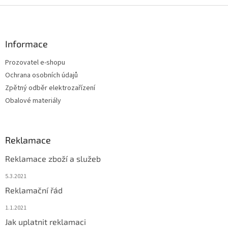
Z
á
p
a
Informace
t
Prozovatel e-shopu
í
Ochrana osobních údajů
Zpětný odběr elektrozařízení
Obalové materiály
Reklamace
Reklamace zboží a služeb
5.3.2021
Reklamační řád
1.1.2021
Jak uplatnit reklamaci