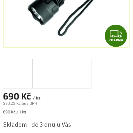
Z
ZDARMA
D
A
R
M
A
690 Kč
/ ks
570,25 Kč bez DPH
Měrná
690 Kč / 1 ks
cena:
Skladem - do 3 dnů u Vás