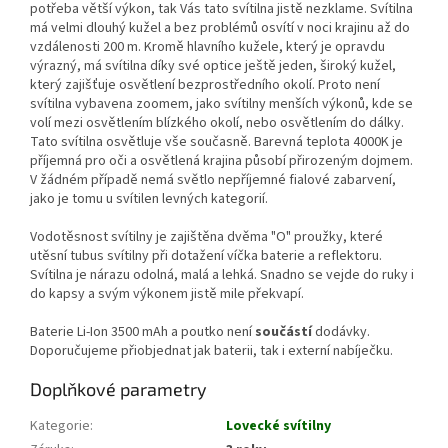
potřeba větší výkon, tak Vás tato svítilna jistě nezklame. Svítilna
má velmi dlouhý kužel a bez problémů osvítí v noci krajinu až do
vzdálenosti 200 m. Kromě hlavního kužele, který je opravdu
výrazný, má svítilna díky své optice ještě jeden, široký kužel,
který zajišťuje osvětlení bezprostředního okolí. Proto není
svítilna vybavena zoomem, jako svítilny menších výkonů, kde se
volí mezi osvětlením blízkého okolí, nebo osvětlením do dálky.
Tato svítilna osvětluje vše současně. Barevná teplota 4000K je
příjemná pro oči a osvětlená krajina působí přirozeným dojmem.
V žádném případě nemá světlo nepříjemné fialové zabarvení,
jako je tomu u svítilen levných kategorií.
Vodotěsnost svítilny je zajištěna dvěma "O" proužky, které
utěsní tubus svítilny při dotažení víčka baterie a reflektoru.
Svítilna je nárazu odolná, malá a lehká. Snadno se vejde do ruky i
do kapsy a svým výkonem jistě mile překvapí.
Baterie Li-Ion 3500 mAh a poutko není
součástí
dodávky.
Doporučujeme přiobjednat jak baterii, tak i externí nabíječku.
Doplňkové parametry
Kategorie
:
Lovecké svítilny