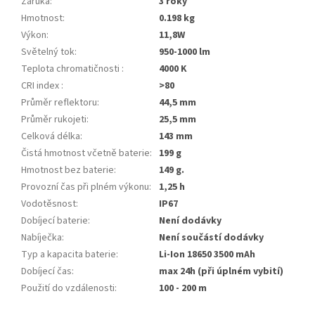
Záruka
:
3 roky
Hmotnost
:
0.198 kg
Výkon
:
11,8W
Světelný tok
:
950-1000 lm
Teplota chromatičnosti
:
4000 K
CRI index
:
>80
Průměr reflektoru
:
44,5 mm
Průměr rukojeti
:
25,5 mm
Celková délka
:
143 mm
Čistá hmotnost včetně baterie
:
199 g
Hmotnost bez baterie
:
149 g.
Provozní čas při plném výkonu
:
1,25 h
Vodotěsnost
:
IP67
Dobíjecí baterie
:
Není dodávky
Nabíječka
:
Není součástí dodávky
Typ a kapacita baterie
:
Li-Ion 18650 3500 mAh
Dobíjecí čas
:
max 24h (při úplném vybití)
Použití do vzdálenosti
:
100 - 200 m