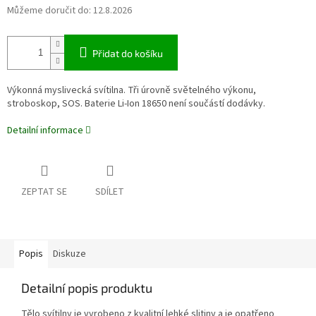
Můžeme doručit do:
12.8.2026
Přidat do košíku
Výkonná myslivecká svítilna. Tři úrovně světelného výkonu,
stroboskop, SOS. Baterie Li-Ion 18650 není součástí dodávky.
Detailní informace
ZEPTAT SE
SDÍLET
Popis
Diskuze
Detailní popis produktu
Tělo svítilny je vyrobeno z kvalitní lehké slitiny a je opatřeno