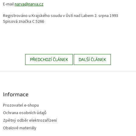
E-mail
narva@narva.cz
Registrováno u Krajského soudu v Ústí nad Labem 2. srpna 1993
Spisová značka C 5266
PŘEDCHOZÍ ČLÁNEK
DALŠÍ ČLÁNEK
Z
á
p
a
Informace
t
Prozovatel e-shopu
í
Ochrana osobních údajů
Zpětný odběr elektrozařízení
Obalové materiály