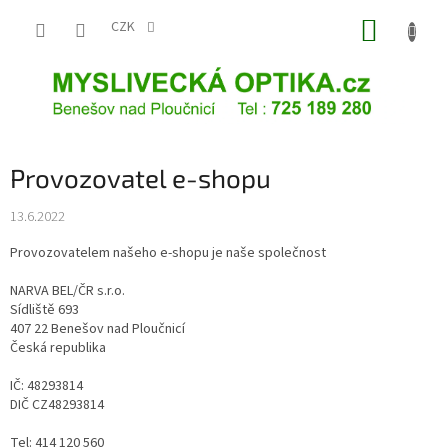
Přejít
NÁKUP
na
CZK
obsah
KOŠÍK
Provozovatel e-shopu
13.6.2022
Provozovatelem našeho e-shopu je naše společnost
NARVA BEL/ČR s.r.o.
Sídliště 693
407 22 Benešov nad Ploučnicí
Česká republika
IČ: 48293814
DIČ CZ48293814
Tel: 414 120 560