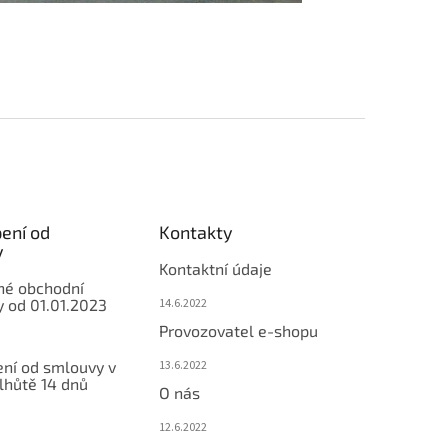
ení od
Kontakty
y
Kontaktní údaje
né obchodní
 od 01.01.2023
14.6.2022
Provozovatel e-shopu
ní od smlouvy v
13.6.2022
lhůtě 14 dnů
O nás
12.6.2022