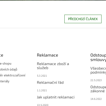
PŘEDCHOZÍ ČLÁNEK
ce
Reklamace
Odstoup
smlouv
 e-shopu
Reklamace zboží a
služeb
Všeobec
obních údajů
podmínky
r elektrozařízení
5.3.2021
22.5.2023
teriály
Reklamační řád
Odstoupe
1.1.2021
zákonné 
Jak uplatnit reklamaci
14.6.2022
13.5.2020