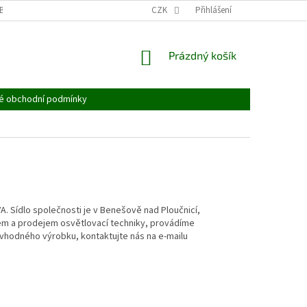
BĚR ELEKTROZAŘÍZENÍ
OBALOVÉ MATERIÁLY
CZK
Přihlášení
NÁKUPNÍ
Prázdný košík
KOŠÍK
é obchodní podmínky
. Sídlo společnosti je v Benešově nad Ploučnicí,
zem a prodejem osvětlovací techniky, provádíme
 vhodného výrobku, kontaktujte nás na e-mailu