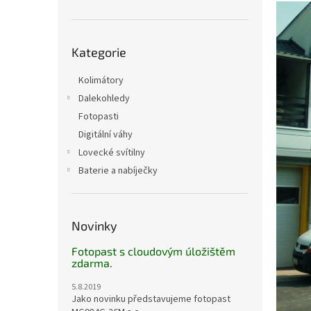
n
e
l
Přeskočit
Kategorie
kategorie
Kolimátory
Dalekohledy
Fotopasti
Digitální váhy
Lovecké svítilny
Baterie a nabíječky
Novinky
Fotopast s cloudovým úložištěm
zdarma.
5.8.2019
Jako novinku představujeme fotopast