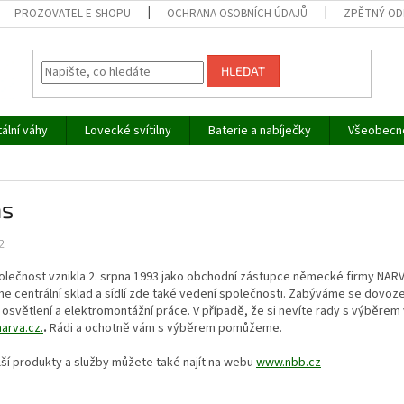
PROZOVATEL E-SHOPU
OCHRANA OSOBNÍCH ÚDAJŮ
ZPĚTNÝ OD
HLEDAT
tální váhy
Lovecké svítilny
Baterie a nabíječky
Všeobecn
ás
2
lečnost vznikla 2. srpna 1993 jako obchodní zástupce německé firmy NARVA
e centrální sklad a sídlí zde také vedení společnosti. Zabýváme se dovo
osvětlení a elektromontážní práce. V případě, že si nevíte rady s výběrem
arva.cz.
.
Rádi a ochotně vám s výběrem pomůžeme.
ší produkty a služby můžete také najít na webu
www.nbb.cz