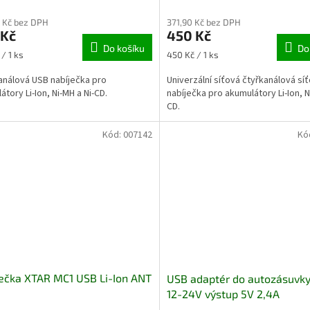
 Kč bez DPH
371,90 Kč bez DPH
 Kč
450 Kč
Do košíku
Do
Měrná
/ 1 ks
450 Kč / 1 ks
cena:
nálová USB nabíječka pro
Univerzální síťová čtyřkanálová sí
átory Li-Ion, Ni-MH a Ni-CD.
nabíječka pro akumulátory Li-Ion, N
CD.
Kód:
007142
Kó
ečka XTAR MC1 USB Li-Ion ANT
USB adaptér do autozásuvk
12-24V výstup 5V 2,4A