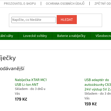
PROZOVATEL E-SHOPU
OCHRANA OSOBNÍCH ÚDAJŮ
ZPĚTNÝ OD
HLEDAT
tální váhy
Lovecké svítilny
Baterie a nabíječky
Všeobecn
íječky
odávanější
Nabíječka XTAR MC1
USB adaptér do
USB Li-Ion ANT
autozásuvky C63
Skladem - do 3 dnů u
24V výstup 5V 2
Vás
Skladem - do 3 dn
Vás
179 Kč
159 Kč