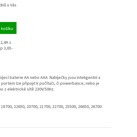
dnů u Vás
 košíku
2,4A s
p 3,65-
jecí baterie AA nebo AAA. Nabíječky jsou inteligentní a
 portem lze připojit k počítači, či powerbance, nebo je
o z elektrické sítě 230V/50Hz.
 18700, 22650, 20700, 21700, 22700, 25500, 26650, 26700