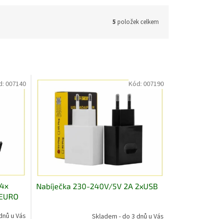
5
položek celkem
d:
007140
Kód:
007190
 4x
Nabíječka 230-240V/5V 2A 2xUSB
 EURO
dnů u Vás
Skladem - do 3 dnů u Vás