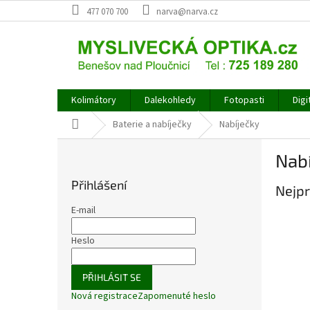
Přejít
477 070 700
narva@narva.cz
na
obsah
Kolimátory
Dalekohledy
Fotopasti
Digi
Domů
Baterie a nabíječky
Nabíječky
P
Nab
o
s
Přihlášení
Nejpr
t
r
E-mail
a
n
Heslo
n
í
PŘIHLÁSIT SE
p
Nová registrace
Zapomenuté heslo
a