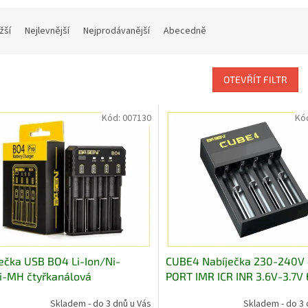
žší
Nejlevnější
Nejprodávanější
Abecedně
OTEVŘÍT FILTR
Kód:
007130
Kó
ečka USB BO4 Li-Ion/Ni-
CUBE4 Nabíječka 230-240V
i-MH čtyřkanálová
PORT IMR ICR INR 3.6V-3.7V
Skladem - do 3 dnů u Vás
Skladem - do 3 