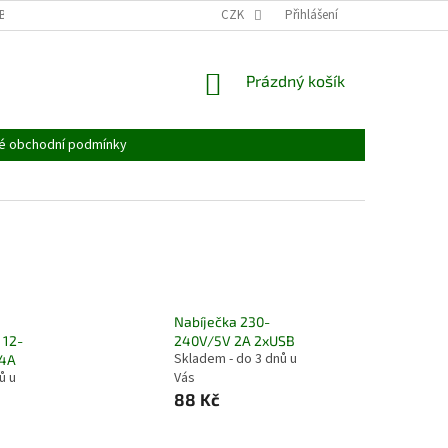
BĚR ELEKTROZAŘÍZENÍ
OBALOVÉ MATERIÁLY
CZK
Přihlášení
NÁKUPNÍ
Prázdný košík
KOŠÍK
é obchodní podmínky
Nabíječka 230-
 12-
240V/5V 2A 2xUSB
Skladem - do 3 dnů u
,4A
ů u
Vás
88 Kč