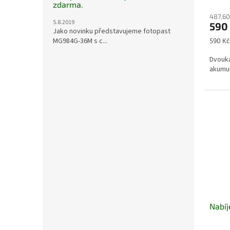
zdarma.
487,60
5.8.2019
590
Jako novinku představujeme fotopast
Měrná
MG984G-36M s c...
590 Kč 
cena:
Dvouka
akumul
Nabíj