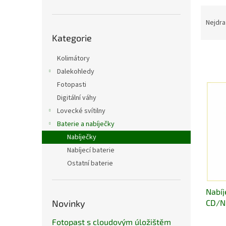
n
Ř
e
a
Nejdra
l
Přeskočit
z
Kategorie
kategorie
e
n
Kolimátory
í
Dalekohledy
p
V
Fotopasti
r
ý
Digitální váhy
o
p
d
Lovecké svítilny
i
u
Baterie a nabíječky
s
k
p
Nabíječky
t
r
Nabíjecí baterie
ů
o
Ostatní baterie
d
u
Nabíj
k
CD/N
Novinky
t
ů
Fotopast s cloudovým úložištěm