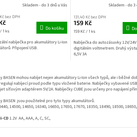
Skladem - do 3 dnů u Vás
Skladem - do 3 
 Kč bez DPH
131,40 Kč bez DPH
Kč
159 Kč
Do košíku
Do
Měrná
/ 1 ks
159 Kč / 1 ks
cena:
zální nabíječka pro akumulátory Li-Ion
Nabíječka do autozásuvky 12V/24V 
átorů. Připojení USB.
digitálním voltmetrem. Druhý výstu
6,5V 3A
O
v
y BASEN mohou nabíjet nejen akumulátory Li-Ion všech typů, ale i běžné dobí
l
regulují nabíjecí proud podle typu vložené baterie. Nabíječky vybavené USB
á
jet síťovým adaptérem 5V/2A. Nabíječky CUBE jsou určeny pro napájení přím
d
a
y BASEN jsou použitelné pro tyto typy akumulátorů.
c
440, 14500, 14650, 16340, 16650, 17650, 17670, 18350, 18490, 18500, 18650,
í
p
Ni-CD
1.2V AA, AAA, A, C, SC,
r
v
k