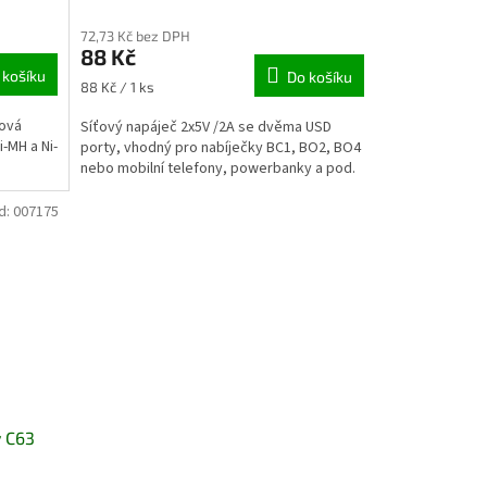
72,73 Kč bez DPH
88 Kč
 košíku
Do košíku
Měrná
88 Kč / 1 ks
cena:
ťová
Síťový napáječ 2x5V /2A se dvěma USD
i-MH a Ni-
porty, vhodný pro nabíječky BC1, BO2, BO4
nebo mobilní telefony, powerbanky a pod.
d:
007175
y C63