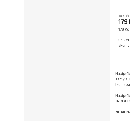
147,93
179 
Měrná
179 Kč 
cena:
Univer
akumul
Nabíječk
samy si 
lze napá
Nabíječk
lI-iON
10
Ni-MH/
Z
á