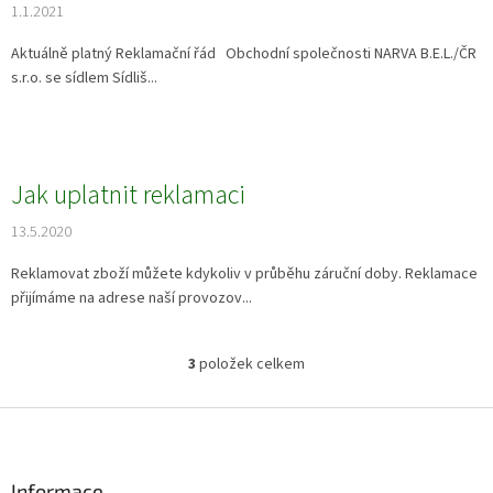
1.1.2021
Aktuálně platný Reklamační řád Obchodní společnosti NARVA B.E.L./ČR
s.r.o. se sídlem Sídliš...
Jak uplatnit reklamaci
13.5.2020
Reklamovat zboží můžete kdykoliv v průběhu záruční doby. Reklamace
přijímáme na adrese naší provozov...
3
položek celkem
O
v
l
Z
á
á
d
p
a
a
Informace