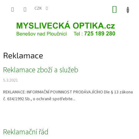
Přejít
NÁKUP
na
CZK
obsah
KOŠÍK
Reklamace
V
Reklamace zboží a služeb
ý
5.3.2021
p
i
REKLAMACE: INFORMAČNÍ POVINNOST PRODÁVAJÍCÍHO Dle § 13 zákona
s
č. 634/1992 Sb., o ochraně spotřebite...
č
l
á
n
k
Reklamační řád
ů