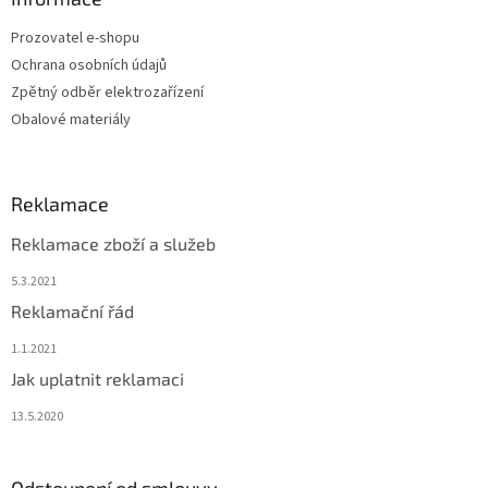
c
t
í
Prozovatel e-shopu
í
p
Ochrana osobních údajů
r
v
Zpětný odběr elektrozařízení
k
Obalové materiály
y
v
ý
p
Reklamace
i
s
Reklamace zboží a služeb
u
5.3.2021
Reklamační řád
1.1.2021
Jak uplatnit reklamaci
13.5.2020
Odstoupení od smlouvy