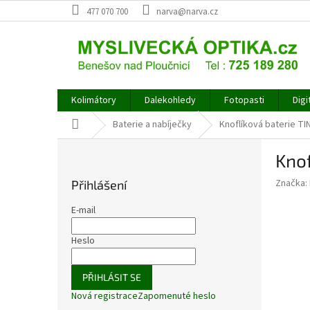
Přejít
477 070 700
narva@narva.cz
na
obsah
Kolimátory
Dalekohledy
Fotopasti
Digi
Domů
Baterie a nabíječky
Knoflíková baterie TI
P
Knof
o
s
Značka:
Přihlášení
t
r
E-mail
a
n
Heslo
n
í
PŘIHLÁSIT SE
p
Nová registrace
Zapomenuté heslo
a