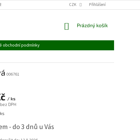
BĚR ELEKTROZAŘÍZENÍ
OBALOVÉ MATERIÁLY
CZK
Přihlášení
NÁKUPNÍ
Prázdný košík
KOŠÍK
é obchodní podmínky
vá
006761
Kč
/ ks
 bez DPH
 ks
em - do 3 dnů u Vás