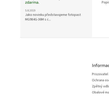
zdarma.
Popi
5.8.2019
Jako novinku představujeme fotopast
MG984G-36M s c...
Z
á
p
a
t
Informa
í
Prozovatel
Ochrana os
Zpětný odbě
Obalové ma