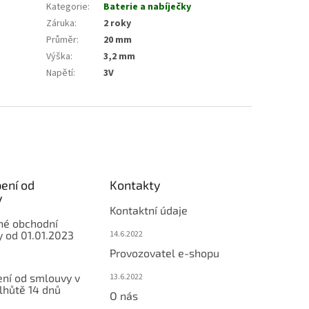
Kategorie
:
Baterie a nabíječky
Záruka
:
2 roky
Průměr
:
20 mm
Výška
:
3,2 mm
Napětí
:
3V
ení od
Kontakty
y
Kontaktní údaje
né obchodní
 od 01.01.2023
14.6.2022
Provozovatel e-shopu
ní od smlouvy v
13.6.2022
lhůtě 14 dnů
O nás