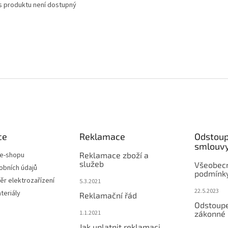
s produktu není dostupný
ce
Reklamace
Odstoup
smlouv
 e-shopu
Reklamace zboží a
služeb
Všeobec
obních údajů
podmínky
r elektrozařízení
5.3.2021
22.5.2023
teriály
Reklamační řád
Odstoupe
1.1.2021
zákonné 
Jak uplatnit reklamaci